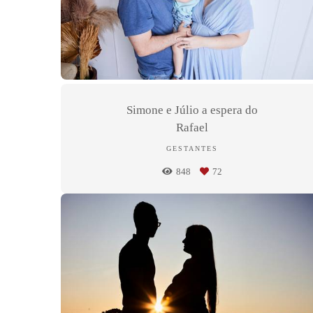
Simone e Júlio a espera do
Rafael
GESTANTES
848
72