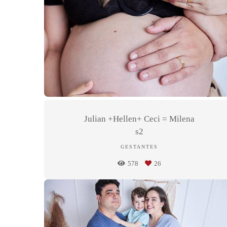
Julian +Hellen+ Ceci = Milena
s2
GESTANTES
578
26