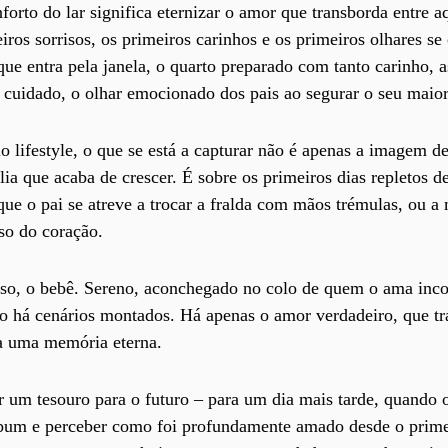
forto do lar significa eternizar o amor que transborda entre a
iros sorrisos, os primeiros carinhos e os primeiros olhares s
 que entra pela janela, o quarto preparado com tanto carinho
cuidado, o olhar emocionado dos pais ao segurar o seu maior
o lifestyle, o que se está a capturar não é apenas a imagem 
ia que acaba de crescer. É sobre os primeiros dias repletos d
e o pai se atreve a trocar a fralda com mãos trémulas, ou a 
so do coração.
sso, o bebê. Sereno, aconchegado no colo de quem o ama inc
ão há cenários montados. Há apenas o amor verdadeiro, que t
-a uma memória eterna.
r um tesouro para o futuro – para um dia mais tarde, quando 
álbum e perceber como foi profundamente amado desde o prime