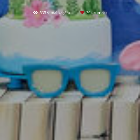
535
visualizações
204
curtidas