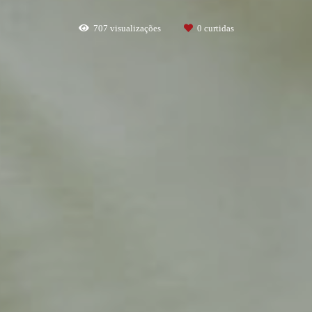
707
visualizações
0
curtidas