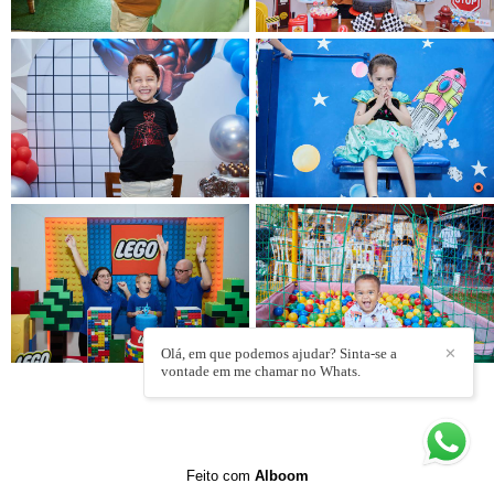
Olá, em que podemos ajudar? Sinta-se a
✕
vontade em me chamar no Whats.
Feito com
Alboom