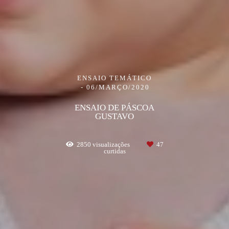
ENSAIO TEMÁTICO
06/MARÇO/2020
ENSAIO DE PÁSCOA
GUSTAVO
2850
visualizações
47
curtidas